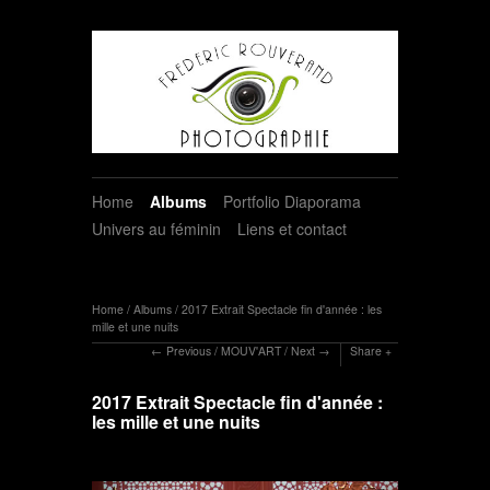
Home
Albums
Portfolio Diaporama
Univers au féminin
Liens et contact
Home
/
Albums
/
2017 Extrait Spectacle fin d'année : les
mille et une nuits
Previous
/
MOUV'ART
/
Next
Share
2017 Extrait Spectacle fin d'année :
les mille et une nuits