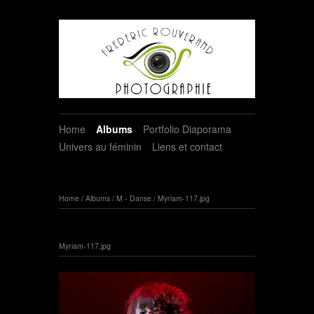
Home
Albums
Portfolio Diaporama
Univers au féminin
Liens et contact
Home
/
Albums
/
M - Danse
/
Myriam-117.jpg
Myriam-117.jpg