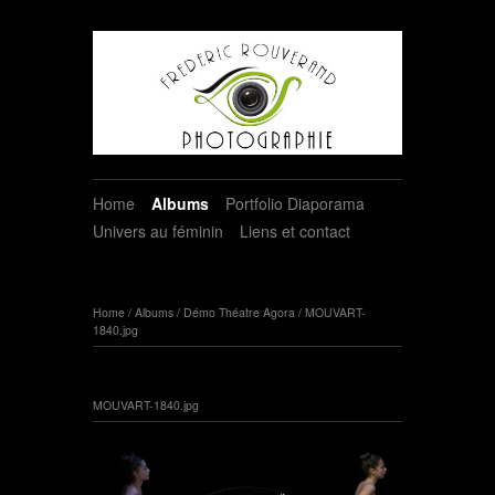
Home
Albums
Portfolio Diaporama
Univers au féminin
Liens et contact
Home
/
Albums
/
Démo Théatre Agora
/
MOUVART-
1840.jpg
MOUVART-1840.jpg