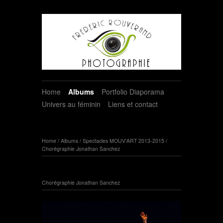
Home
Albums
Portfolio Diaporama
Univers au féminin
Liens et contact
Home
/
Albums
/
Spectacles MOUV'ART 2013-2015
/
Chorégraphie Jonathan Sanchez
Chorégraphie Jonathan Sanchez