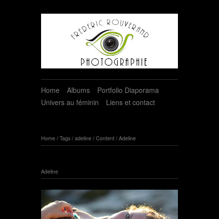
Home
Albums
Portfolio Diaporama
Univers au féminin
Liens et contact
Home
/
Tags
/
adeline
/
Content
/
Adeline
Adeline