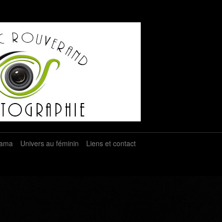
rama
Univers au féminin
Liens et contact