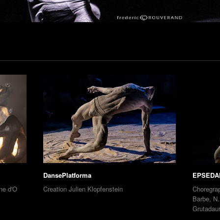
DansePlatforma
EPSEDA
ne d'O
Creation Julien Klopfenstein
Choregrap
Barbe, N.
Grutadaur