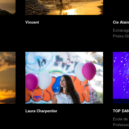
Vincent
Cie Ala
Extravaga
Priska G
Laura Charpentier
TOP DAN
Ecole de
Professeu