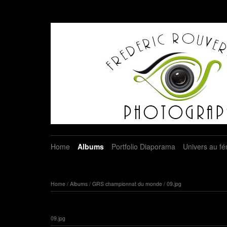
Home
Albums
Portfolio Diaporama
Univers au fé
Home
/
Albums
/
GRS championnat du monde
/
09.jpg
09.jpg