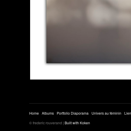
Home
Albums
Portfolio Diaporama
Univers au féminin
Lien
© frederic rouverand |
Built with Koken