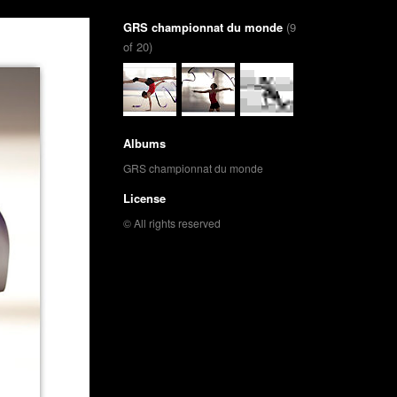
GRS championnat du monde
(9
of 20)
Albums
GRS championnat du monde
License
© All rights reserved