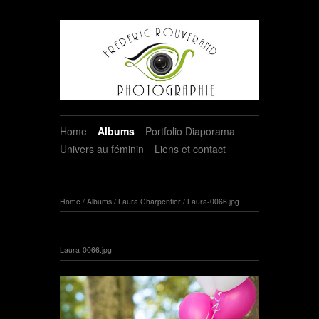
Home
Albums
Portfolio Diaporama
Univers au féminin
Liens et contact
Home
/
Albums
/
Laura Charpentier
/
Laura-0066.jpg
Laura-0066.jpg