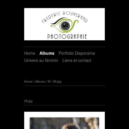
Home
Albums
Portfolio Diaporama
Univers au féminin
Liens et contact
Home
/
Albums
/
M
/
09.jpg
09.jpg